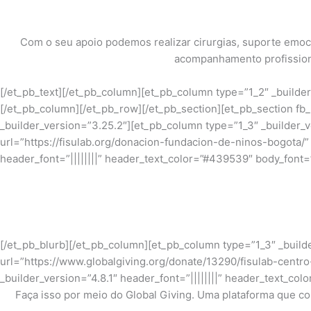
Com o seu apoio podemos realizar cirurgias, suporte emocio
acompanhamento profissiona
[/et_pb_text][/et_pb_column][et_pb_column type=”1_2″ _builde
[/et_pb_column][/et_pb_row][/et_pb_section][et_pb_section fb
_builder_version=”3.25.2″][et_pb_column type=”1_3″ _builder
url=”https://fisulab.org/donacion-fundacion-de-ninos-bogota/
header_font=”||||||||” header_text_color=”#439539″ body_font=”
[/et_pb_blurb][/et_pb_column][et_pb_column type=”1_3″ _buil
url=”https://www.globalgiving.org/donate/13290/fisulab-centro
_builder_version=”4.8.1″ header_font=”||||||||” header_text_co
Faça isso por meio do Global Giving. Uma plataforma que 