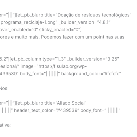
=”|||”][et_pb_blurb title=”Doação de resíduos tecnológicos”
programa_reciclaje-1.png” _builder_version=”4.8.1″
 hover_enabled=”0″ sticky_enabled=”0″]
dores e muito mais. Podemos fazer com um point nas suas
5.2″][et_pb_column type=”1_3″ _builder_version=”3.25″
esional/” image=”https://fisulab.org/wp-
#439539″ body_font=”||||||||” background_color=”#fcfcfc”
Nos!
|||”][et_pb_blurb title=”Aliado Social”
|||||” header_text_color=”#439539″ body_font=”||||||||”
tiva: