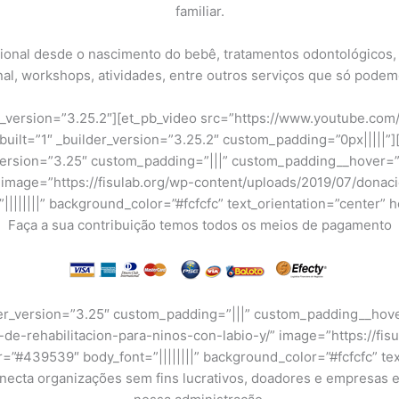
familiar.
nal desde o nascimento do bebê, tratamentos odontológicos, or
l, workshops, atividades, entre outros serviços que só podemo
r_version=”3.25.2″][et_pb_video src=”https://www.youtube.com
_built=”1″ _builder_version=”3.25.2″ custom_padding=”0px|||||
_version=”3.25″ custom_padding=”|||” custom_padding__hover=”
” image=”https://fisulab.org/wp-content/uploads/2019/07/donac
||||||||” background_color=”#fcfcfc” text_orientation=”center”
Faça a sua contribuição temos todos os meios de pagamento
der_version=”3.25″ custom_padding=”|||” custom_padding__hove
-de-rehabilitacion-para-ninos-con-labio-y/” image=”https://fis
lor=”#439539″ body_font=”||||||||” background_color=”#fcfcfc” t
conecta organizações sem fins lucrativos, doadores e empresa