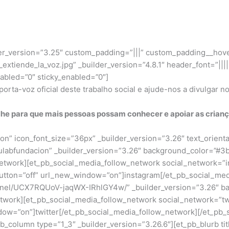
der_version=”3.25″ custom_padding=”|||” custom_padding__hove
extiende_la_voz.jpg” _builder_version=”4.8.1″ header_font=”||||
abled=”0″ sticky_enabled=”0″]
orta-voz oficial deste trabalho social e ajude-nos a divulgar n
ilhe para que mais pessoas possam conhecer e apoiar as cria
”on” icon_font_size=”36px” _builder_version=”3.26″ text_orien
ulabfundacion” _builder_version=”3.26″ background_color=”#3b
work][et_pb_social_media_follow_network social_network=”ins
button=”off” url_new_window=”on”]instagram[/et_pb_social_me
nnel/UCX7RQUoV-jaqWX-IRhlGY4w/” _builder_version=”3.26″ ba
rk][et_pb_social_media_follow_network social_network=”twitte
ow=”on”]twitter[/et_pb_social_media_follow_network][/et_pb_
pb_column type=”1_3″ _builder_version=”3.26.6″][et_pb_blurb ti