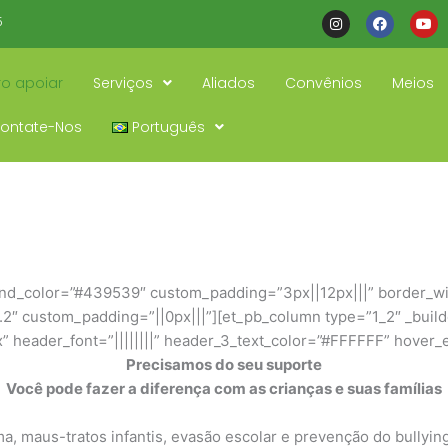
I
F
Y
5
n
a
o
s
c
u
t
e
t
a
b
u
ro apoiar
Serviços
Aliados
Convênios
Meios
g
o
b
r
o
e
a
k
ontate-Nos
Português
m
round_color=”#439539″ custom_padding=”3px||12px|||” border_
2″ custom_padding=”||0px|||”][et_pb_column type=”1_2″ _builde
15px” header_font=”||||||||” header_3_text_color=”#FFFFFF” hover
Precisamos do seu suporte
Você pode fazer a diferença com as crianças e suas famílias
ma, maus-tratos infantis, evasão escolar e prevenção do bullyin