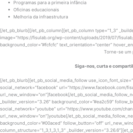
Programas para a primeira infância
Oficinas educacionais
Melhoria da infraestrutura
[/et_pb_blurb][/et_pb_column][et_pb_column type=”1_3″ _buil
image=”https://fisulab.org/wp-content/uploads/2019/07/fisulab_
background_color=”#fcfcfc” text_orientation=”center” hover_en
Torne-se um p
Siga-nos, curta e compart
[/et_pb_blurb][et_pb_social_media_follow use_icon_font_size=
social_network=”facebook” url=”https://www.facebook.com/fis
url_new_window=”on”]facebook[/et_pb_social_media_follow_net
_builder_version=”3.26″ background_color=”#ea2c59″ follow_
social_network=”youtube” url=”https://www.youtube.com/cha
url_new_window=”on”]youtube[/et_pb_social_media_follow_netwo
background_color=”#00aced” follow_button=”off” url_new_wind
column_structure=”1_3,1_3,1_3″ _builder_version=”3.26.6″][et_