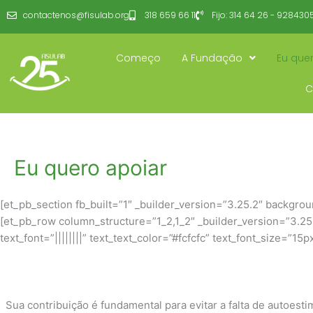
Ir
contactenos@fisulab.org
318 659 66 11
Fijo: 314 64 26 - 928430
para
o
conteúdo
Começo
A Fundação
Eu que
C
Eu quero apoiar
[et_pb_section fb_built=”1″ _builder_version=”3.25.2″ backg
[et_pb_row column_structure=”1_2,1_2″ _builder_version=”3.25.
text_font=”||||||||” text_text_color=”#fcfcfc” text_font_size=”
Sua contribuição é fundamental para evitar a falta de autoesti