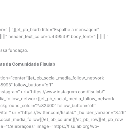
r=”|||”][et_pb_blurb title=”Espalhe a mensagem”
||||” header_text_color=”#439539″ body_font=”||||||||”
ossa fundação.
nças da Comunidade Fisulab
tation=”center”][et_pb_social_media_follow_network
5998″ follow_button=”off”
tagram” url=”https://www.instagram.com/fisulab/”
dia_follow_network][et_pb_social_media_follow_network
ckground_color=”#a82400″ follow_button=”off”
r” url=”https://twitter.com/fisulab” _builder_version=”3.26″
social_media_follow][/et_pb_column][/et_pb_row][et_pb_row
tle=”Celebrações” image=”https://fisulab.org/wp-