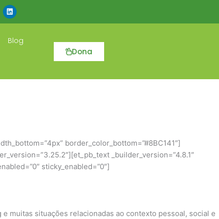
L
i
n
k
e
Blog
d
i
Dona
n
width_bottom=”4px” border_color_bottom=”#8BC141″]
r_version=”3.25.2″][et_pb_text _builder_version=”4.8.1″
_enabled=”0″ sticky_enabled=”0″]
g e muitas situações relacionadas ao contexto pessoal, social e