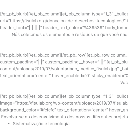
[/et_pb_blurb][/et_pb_column][et_pb_column type=”1_3″ _build
url=”https://fisulab.org/donacion-de-desechos-tecnologicos/” 
header_font=”||||||||” header_text_color=”#439539″ body_font=”
Nós coletamos os elementos e resíduos de que você não 
[/et_pb_blurb][/et_pb_column][/et_pb_row][et_pb_row column_s
custom_padding=”|||” custom_padding__hover=”|||”][et_pb_blurb 
content/uploads/2019/07/voluntariado_medico_fisulab.jpg” _buil
text_orientation=”center” hover_enabled=”0″ sticky_enabled=”0
Voc
[/et_pb_blurb][/et_pb_column][et_pb_column type=”1_3″ _builde
image=”https://fisulab.org/wp-content/uploads/2019/07/fisulab_
background_color=”#fcfcfc” text_orientation=”center” hover_en
Envolva-se no desenvolvimento dos nossos diferentes projetos
Sistematização e tecnologia