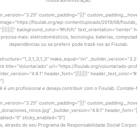
nossa administração.
er_version=”3.25″ custom_padding=”|||” custom_padding__hover
image=”https://fisulab.org/wp-content/uploads/2019/08/fisulab_
||||||||” background_color=”#fcfcfc” text_orientation=”center”
precisa mais: eletrodomésticos, tecnologia, baterias, computa
dependências ou se preferir pode trazê-los ao Fisulab.
tructure=”1_3,1_3,1_3″ make_equal=”on” _builder_version=”3.2
title=”Voluntariado” url=”https://fisulab.org/voluntariado-prof
der_version=”4.8.1″ header_font=”||||||||” header_text_color=”
″]
ê é um profissional e deseja contribuir com o Fisulab. Contate-
r_version=”3.25″ custom_padding=”|||” custom_padding__hover=”
donaciones_ninos.jpg” _builder_version=”4.8.1″ header_font=”|||
abled=”0″ sticky_enabled=”0″]
, através do seu Programa de Responsabilidade Social Corpora