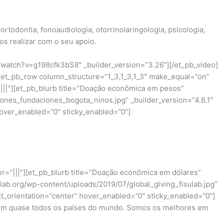
todontia, fonoaudiologia, otorrinolaringologia, psicologia,
s realizar com o seu apoio.
/watch?v=g198cfk3bS8″ _builder_version=”3.26″][/et_pb_video]
”][et_pb_row column_structure=”1_3,1_3,1_3″ make_equal=”on”
|||”][et_pb_blurb title=”Doação econômica em pesos”
iones_fundaciones_bogota_ninos.jpg” _builder_version=”4.8.1″
 hover_enabled=”0″ sticky_enabled=”0″]
r=”|||”][et_pb_blurb title=”Doação econômica em dólares”
ulab.org/wp-content/uploads/2019/07/global_giving_fisulab.jpg”
ext_orientation=”center” hover_enabled=”0″ sticky_enabled=”0″]
s em quase todos os países do mundo. Somos os melhores em