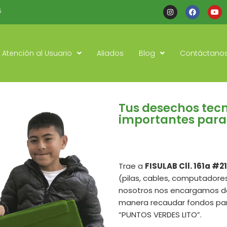
I
F
Y
5
n
a
o
s
c
u
t
e
t
a
b
u
g
o
b
r
o
e
Atención al Usuario
Aliados
Blog
Contáctano
a
k
m
Tus desechos tec
importantes para
Trae a
FISULAB Cll. 161a #2
(pilas, cables, computadores
nosotros nos encargamos de
manera recaudar fondos par
“PUNTOS VERDES LITO”.