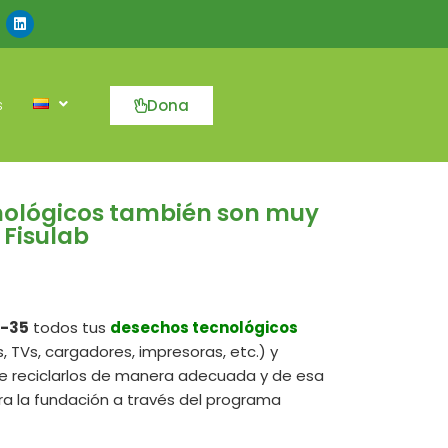
L
i
n
k
e
d
i
Dona
s
n
nológicos también son muy
 Fisulab
1-35
todos tus
desechos tecnológicos
, TVs, cargadores, impresoras, etc.) y
 reciclarlos de manera adecuada y de esa
a la fundación a través del programa