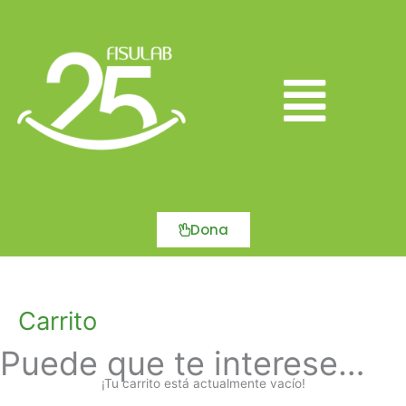
Ir
al
contenido
Main
Menu
Dona
Carrito
Puede que te interese…
¡Tu carrito está actualmente vacío!