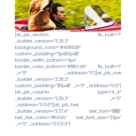
[et_pb_section fb_built=”1″
_builder_version=”3.25.2″
background_color=”#439539″
custom_padding=”3px||12px|||”
border_width_bottom=”4px”
border_color_bottom=”#8BC141″ fb_built=”1″
_i=”0″ _address=”0″][et_pb_row
_builder_version=”3.25.2″
custom_padding=”||0px|||” _i=”0″ _address=”0.0″]
[et_pb_column type=”4_4″
_builder_version=”3.25.2″ _i=”0″
_address=”0.0.0″][et_pb_text
_builder_version=”3.27.4″ text_font=”||||||||”
text_text_color=”#fcfcfc” text_font_size=”23px”
_i=”0″ _address=”0.0.0.0″]