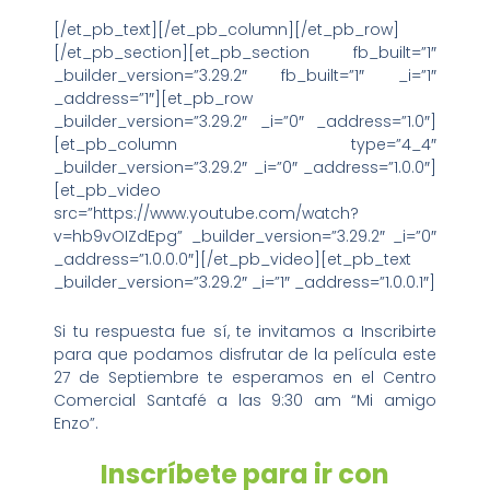
¿Te gustaría ver esta espectacular película?
[/et_pb_text][/et_pb_column][/et_pb_row]
[/et_pb_section][et_pb_section fb_built=”1″
_builder_version=”3.29.2″ fb_built=”1″ _i=”1″
_address=”1″][et_pb_row
_builder_version=”3.29.2″ _i=”0″ _address=”1.0″]
[et_pb_column type=”4_4″
_builder_version=”3.29.2″ _i=”0″ _address=”1.0.0″]
[et_pb_video
src=”https://www.youtube.com/watch?
v=hb9vOIZdEpg” _builder_version=”3.29.2″ _i=”0″
_address=”1.0.0.0″][/et_pb_video][et_pb_text
_builder_version=”3.29.2″ _i=”1″ _address=”1.0.0.1″]
Si tu respuesta fue sí, te invitamos a Inscribirte
para que podamos disfrutar de la película este
27 de Septiembre te esperamos en el Centro
Comercial Santafé a las 9:30 am “Mi amigo
Enzo”.
Inscríbete para ir con