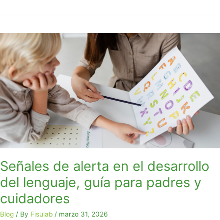
Señales
de
alerta
en
el
desarrollo
del
lenguaje,
guía
para
padres
y
Señales de alerta en el desarrollo
cuidadores
del lenguaje, guía para padres y
cuidadores
Blog
/ By
Fisulab
/
marzo 31, 2026