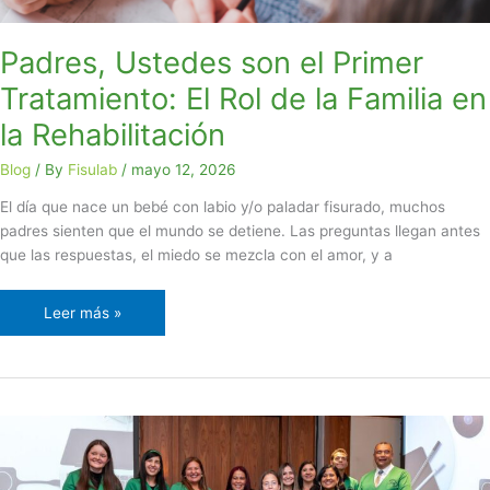
Familia
en
Padres, Ustedes son el Primer
la
Tratamiento: El Rol de la Familia en
Rehabilitación
la Rehabilitación
Blog
/ By
Fisulab
/
mayo 12, 2026
El día que nace un bebé con labio y/o paladar fisurado, muchos
padres sienten que el mundo se detiene. Las preguntas llegan antes
que las respuestas, el miedo se mezcla con el amor, y a
Leer más »
Así
vivimos
el