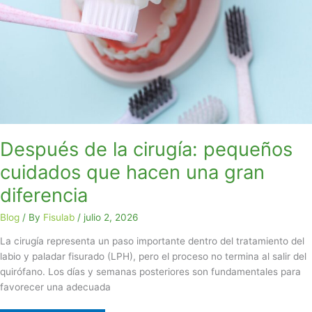
cirugía:
pequeños
cuidados
que
hacen
una
gran
diferencia
Después de la cirugía: pequeños
cuidados que hacen una gran
diferencia
Blog
/ By
Fisulab
/
julio 2, 2026
La cirugía representa un paso importante dentro del tratamiento del
labio y paladar fisurado (LPH), pero el proceso no termina al salir del
quirófano. Los días y semanas posteriores son fundamentales para
favorecer una adecuada