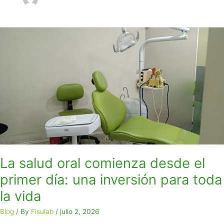
La
salud
oral
comienza
desde
el
primer
día:
una
inversión
para
toda
La salud oral comienza desde el
la
primer día: una inversión para toda
vida
la vida
Blog
/ By
Fisulab
/
julio 2, 2026