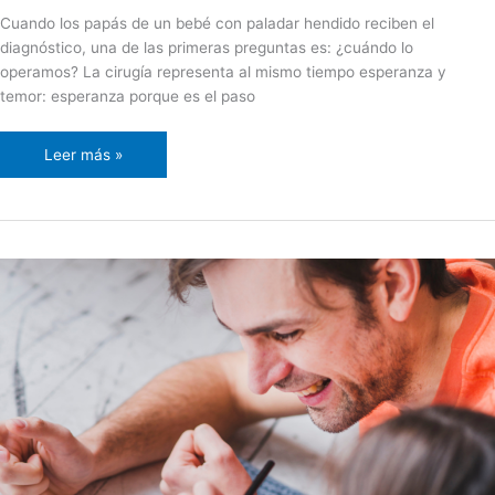
Cuando los papás de un bebé con paladar hendido reciben el
diagnóstico, una de las primeras preguntas es: ¿cuándo lo
operamos? La cirugía representa al mismo tiempo esperanza y
temor: esperanza porque es el paso
Leer más »
Padres,
Ustedes
son
el
Primer
Tratamiento:
El
Rol
de
la