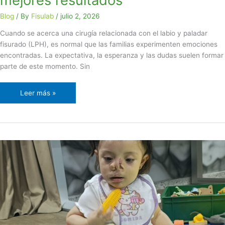
mejores resultados
Blog
/ By
Fisulab
/
julio 2, 2026
Cuando se acerca una cirugía relacionada con el labio y paladar
fisurado (LPH), es normal que las familias experimenten emociones
encontradas. La expectativa, la esperanza y las dudas suelen formar
parte de este momento. Sin
Leer más »
Estimulación
temprana:
construyendo
oportunidades
desde
los
primeros
años