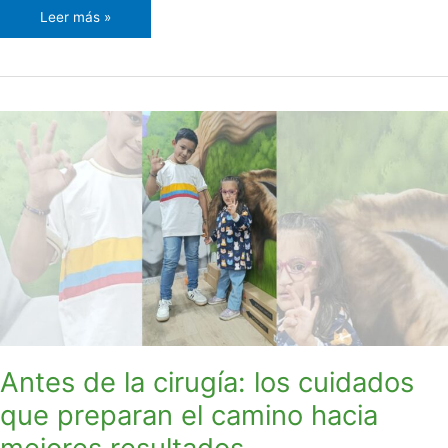
Leer más »
Antes
de
la
cirugía:
los
cuidados
que
preparan
el
camino
hacia
mejores
Antes de la cirugía: los cuidados
resultados
que preparan el camino hacia