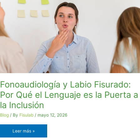
Fonoaudiología
y
Labio
Fisurado:
Por
Qué
el
Lenguaje
es
la
Puerta
a
Fonoaudiología y Labio Fisurado:
la
Por Qué el Lenguaje es la Puerta a
Inclusión
la Inclusión
Blog
/ By
Fisulab
/
mayo 12, 2026
Leer más »