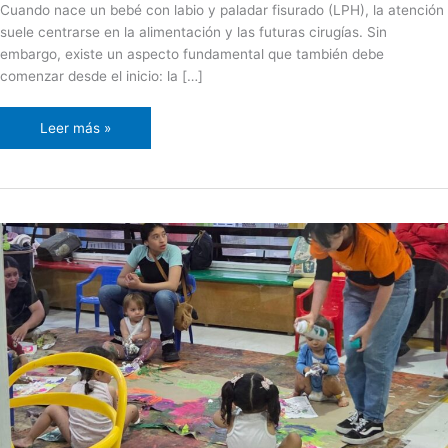
Cuando nace un bebé con labio y paladar fisurado (LPH), la atención
suele centrarse en la alimentación y las futuras cirugías. Sin
embargo, existe un aspecto fundamental que también debe
comenzar desde el inicio: la […]
Leer más »
Jugar
también
es
terapia:
el
poder
del
juego
en
el