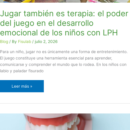
desarrollo
emocional
Jugar también es terapia: el poder
de
del juego en el desarrollo
los
niños
emocional de los niños con LPH
con
LPH
Blog
/ By
Fisulab
/
julio 2, 2026
Para un niño, jugar no es únicamente una forma de entretenimiento.
El juego constituye una herramienta esencial para aprender,
comunicarse y comprender el mundo que lo rodea. En los niños con
labio y paladar fisurado
Leer más »
Después
de
la