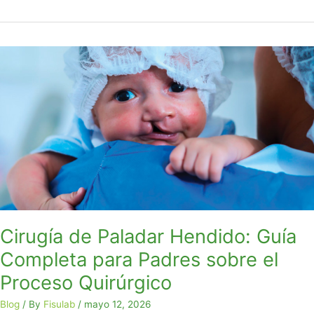
Cirugía
de
Paladar
Hendido:
Guía
Completa
para
Padres
sobre
el
Proceso
Quirúrgico
Cirugía de Paladar Hendido: Guía
Completa para Padres sobre el
Proceso Quirúrgico
Blog
/ By
Fisulab
/
mayo 12, 2026