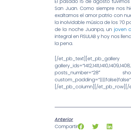
El pasado 15 de agosto tuvimos
San Juan. Como siempre nos hic
exaltamos el amor patrio con nue
la inolvidable música de los 70 
de la noche Juanpa, un
joven 
integral en FISULAB y hoy nos llen
la pena.
[/et_pb_text][
gallery_ids=”1412,1411,1410,1409,1408
posts_number=”28″ show_t
custom_padding=”||||false|false
[/et_pb_column][/et_pb_row][/
Anterior
Compartir