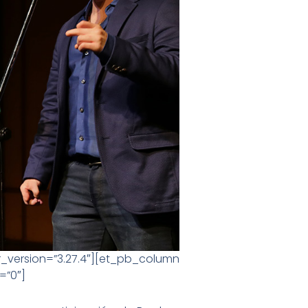
rsion=”3.27.4″][et_pb_column
=”0″]