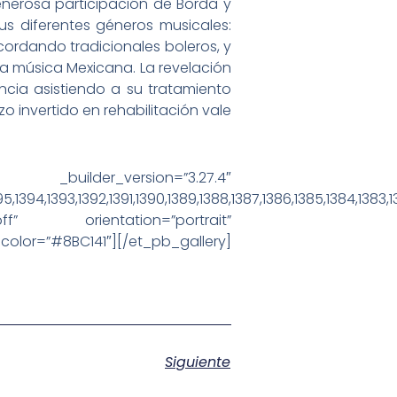
nerosa participación de Borda y
s diferentes géneros musicales:
cordando tradicionales boleros, y
la música Mexicana. La revelación
cia asistiendo a su tratamiento
zo invertido en rehabilitación vale
ersion=”3.27.4″
95,1394,1393,1392,1391,1390,1389,1388,1387,1386,1385,1384,1383,1
f” orientation=”portrait”
color=”#8BC141″][/et_pb_gallery]
Siguiente