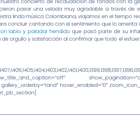
 nuestro concierto de recaudación de fondos con la ge
ieron pasar una velada muy agradable a través de su
stra linda música Colombiana, viajamos en el tiempo re
para concluir cantando con el sentimiento que lo amerita 
con labio y paladar hendido
que pasó parte de su infan
a de orgullo y satisfacción al confirmar que todo el esfuer
et_pb_gallery _builder_v
,1407,1406,1405,1404,1403,1402,1401,1400,1399,1398,1397,1396,13
itle_and_caption=”off” show_pagination=”of
” gallery_orderby=”rand” hover_enabled=”0″ zoom_icon_
et_pb_section]