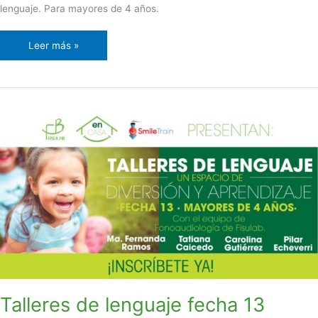
lenguaje. Para mayores de 4 años.
Leer más »
Talleres
de
lenguaje
fecha
13
Talleres de lenguaje fecha 13