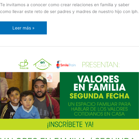
Te invitamos a conocer como crear relaciones en familia y saber
como llevar este reto de ser padres y madres de nuestro hijo con lph.
Leer más »
VALORES
EN
FAMILIA
/
SEGUNDA
FECHA