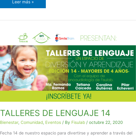
Leer más »
TALLERES
DE
LENGUAJE
14
TALLERES DE LENGUAJE 14
Bienestar
,
Comunidad
,
Eventos
/ By
Fisulab
/
octubre 22, 2020
Fecha 14 de nuestro espacio para divertirse y aprender a través del