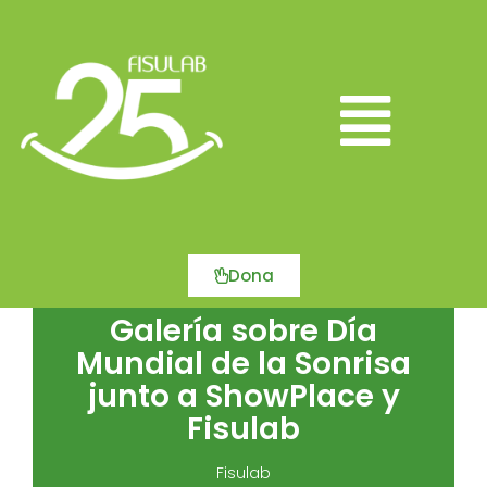
Ir
al
contenido
Main
Menu
Dona
Galería sobre Día
Mundial de la Sonrisa
junto a ShowPlace y
Fisulab
Fisulab