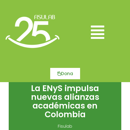
Ir
al
contenido
Main
Menu
Dona
La ENyS impulsa
nuevas alianzas
académicas en
Colombia
Fisulab