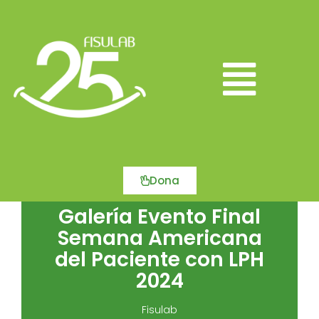
Ir
al
contenido
Main
Menu
Dona
Galería Evento Final
Semana Americana
del Paciente con LPH
2024
Fisulab