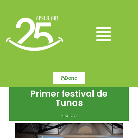
Ir
al
contenido
Main
Menu
Dona
Primer festival de
Tunas
Fisulab