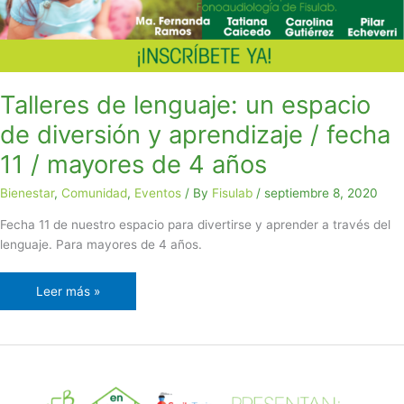
y
aprendizaje
/
fecha
11
Talleres de lenguaje: un espacio
/
de diversión y aprendizaje / fecha
mayores
de
11 / mayores de 4 años
4
años
Bienestar
,
Comunidad
,
Eventos
/ By
Fisulab
/
septiembre 8, 2020
Fecha 11 de nuestro espacio para divertirse y aprender a través del
lenguaje. Para mayores de 4 años.
Leer más »
Preguntas