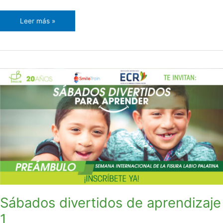
Leer más »
Sábados
divertidos
de
aprendizaje
1
Sábados divertidos de aprendizaje
1