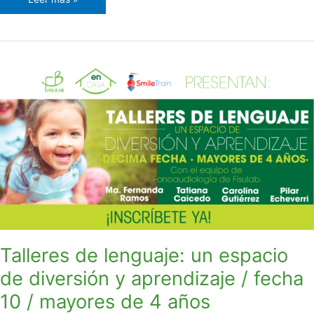
Talleres
de
lenguaje:
un
espacio
de
diversión
y
aprendizaje
/
fecha
10
Talleres de lenguaje: un espacio
/
de diversión y aprendizaje / fecha
mayores
de
10 / mayores de 4 años
4