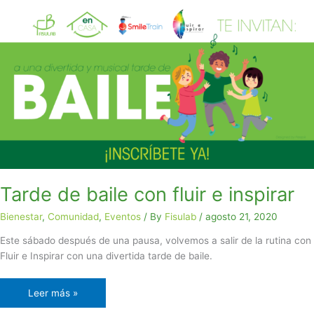
Tarde
de
baile
con
fluir
e
inspirar
Tarde de baile con fluir e inspirar
Bienestar
,
Comunidad
,
Eventos
/ By
Fisulab
/
agosto 21, 2020
Este sábado después de una pausa, volvemos a salir de la rutina con
Fluir e Inspirar con una divertida tarde de baile.
Leer más »