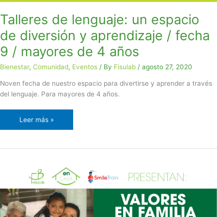
9
Talleres de lenguaje: un espacio
/
de diversión y aprendizaje / fecha
mayores
de
9 / mayores de 4 años
4
años
Bienestar
,
Comunidad
,
Eventos
/ By
Fisulab
/
agosto 27, 2020
Noven fecha de nuestro espacio para divertirse y aprender a través
del lenguaje. Para mayores de 4 años.
Leer más »
VALORES
EN
FAMILIA
/
CUARTA