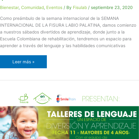
Bienestar
,
Comunidad
,
Eventos
/ By
Fisulab
/
septiembre 23, 2020
Como preámbulo de la semana internacional de la SEMANA
INTERNACIONAL DE LA FISURA LABIO PALATINA, damos comienzo
a nuestros sábados divertidos de aprendizaje, donde junto a la
Escuela Colombiana de rehabilitación, tendremos un espacio para
aprender a través del lenguaje y las habilidades comunicativas
Leer más »
Talleres
de
lenguaje:
un
espacio
de
diversión