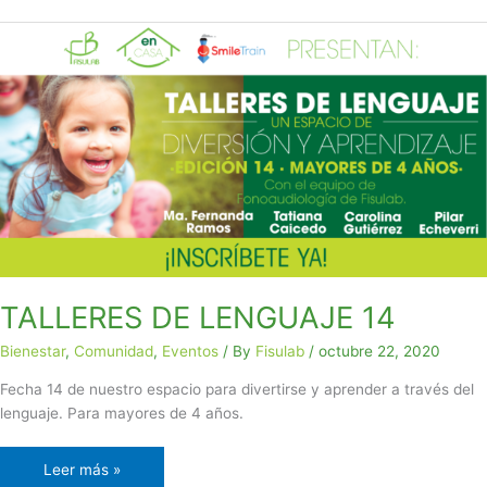
TALLERES
DE
LENGUAJE
14
TALLERES DE LENGUAJE 14
Bienestar
,
Comunidad
,
Eventos
/ By
Fisulab
/
octubre 22, 2020
Fecha 14 de nuestro espacio para divertirse y aprender a través del
lenguaje. Para mayores de 4 años.
Leer más »