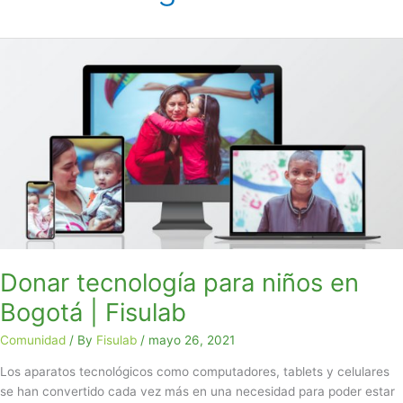
Donar
tecnología
para
niños
en
Bogotá
|
Fisulab
Donar tecnología para niños en
Bogotá | Fisulab
Comunidad
/ By
Fisulab
/
mayo 26, 2021
Los aparatos tecnológicos como computadores, tablets y celulares
se han convertido cada vez más en una necesidad para poder estar