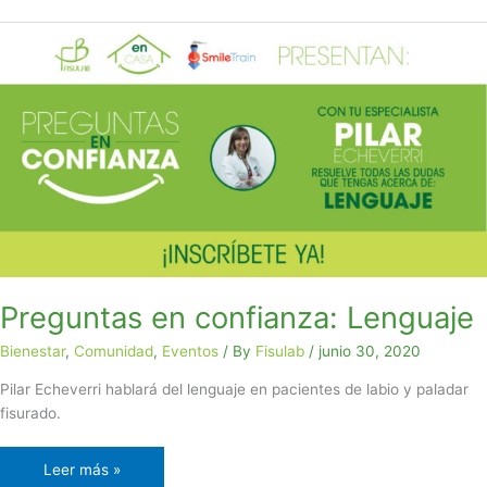
Preguntas
en
confianza:
Lenguaje
Preguntas en confianza: Lenguaje
Bienestar
,
Comunidad
,
Eventos
/ By
Fisulab
/
junio 30, 2020
Pilar Echeverri hablará del lenguaje en pacientes de labio y paladar
fisurado.
Leer más »