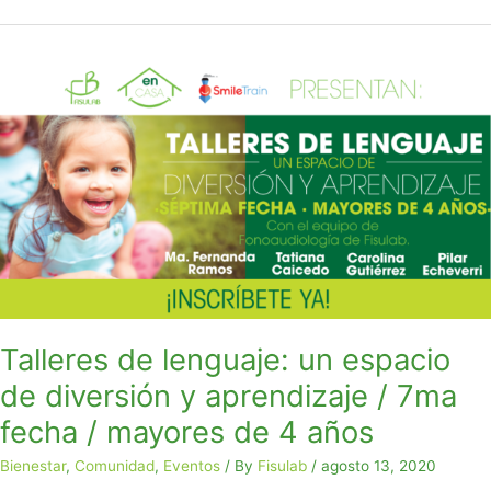
Talleres
de
lenguaje:
un
espacio
de
diversión
y
aprendizaje
/
7ma
fecha
Talleres de lenguaje: un espacio
/
de diversión y aprendizaje / 7ma
mayores
de
fecha / mayores de 4 años
4
años
Bienestar
,
Comunidad
,
Eventos
/ By
Fisulab
/
agosto 13, 2020