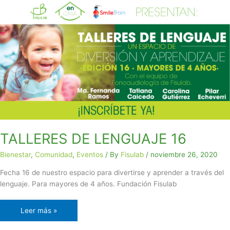
TALLERES
DE
LENGUAJE
16
TALLERES DE LENGUAJE 16
Bienestar
,
Comunidad
,
Eventos
/ By
Fisulab
/
noviembre 26, 2020
Fecha 16 de nuestro espacio para divertirse y aprender a través del
lenguaje. Para mayores de 4 años. Fundación Fisulab
Leer más »