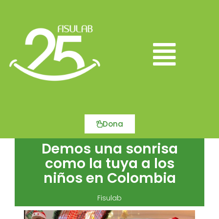
Ir
al
contenido
Main
Menu
Dona
Demos una sonrisa
como la tuya a los
niños en Colombia
Fisulab