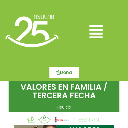
Ir
al
contenido
Main
Menu
Dona
VALORES EN FAMILIA /
TERCERA FECHA
Fisulab