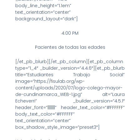
body_line_height=”1.1em”
text_orientation=”center”
background_layout=”dark”]
4:00 PM
Pacientes de todas las edades
[/et_pb_blurb][/et_pb_column][et_pb_column
type=”1_4″ _builder_version=”4.4.6″][et_pb_blurb
title=”Estudiantes Trabajo Social”
image=”https://fisulab.org/wp-
content/uploads/2020/07/logo-colego-mayor-
de-cundinamarca_WEB-1.jpg” alt=”Laura
Echeverri” _builder_version=”4.5.1″
header_font=”||||||||” header_text_color=”#FFFFFF”
body_text_color=”#FFFFFF”
text_orientation=”center”
box_shadow_style_image=”preset3″]