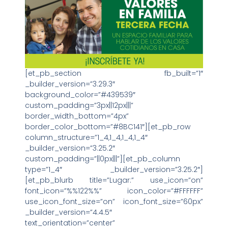
[et_pb_section fb_built=”1″
_builder_version=”3.29.3″
background_color=”#439539″
custom_padding=”3px||12px|||”
border_width_bottom=”4px”
border_color_bottom=”#8BC141″][et_pb_row
column_structure=”1_4,1_4,1_4,1_4″
_builder_version=”3.25.2″
custom_padding=”||0px|||”][et_pb_column
type=”1_4″ _builder_version=”3.25.2″]
[et_pb_blurb title=”Lugar:” use_icon=”on”
font_icon=”%%122%%” icon_color=”#FFFFFF”
use_icon_font_size=”on” icon_font_size=”60px”
_builder_version=”4.4.5″
text_orientation=”center”