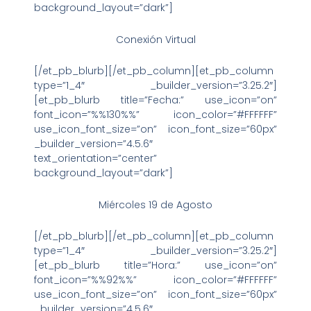
background_layout=”dark”]
Conexión Virtual
[/et_pb_blurb][/et_pb_column][et_pb_column
type=”1_4″ _builder_version=”3.25.2″]
[et_pb_blurb title=”Fecha:” use_icon=”on”
font_icon=”%%130%%” icon_color=”#FFFFFF”
use_icon_font_size=”on” icon_font_size=”60px”
_builder_version=”4.5.6″
text_orientation=”center”
background_layout=”dark”]
Miércoles 19 de Agosto
[/et_pb_blurb][/et_pb_column][et_pb_column
type=”1_4″ _builder_version=”3.25.2″]
[et_pb_blurb title=”Hora:” use_icon=”on”
font_icon=”%%92%%” icon_color=”#FFFFFF”
use_icon_font_size=”on” icon_font_size=”60px”
_builder_version=”4.5.6″