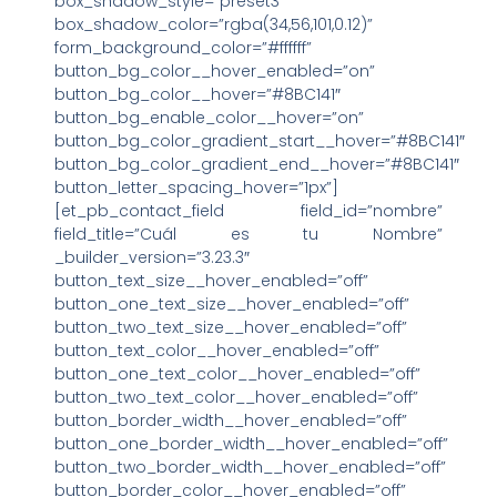
box_shadow_style=”preset3″
box_shadow_color=”rgba(34,56,101,0.12)”
form_background_color=”#ffffff”
button_bg_color__hover_enabled=”on”
button_bg_color__hover=”#8BC141″
button_bg_enable_color__hover=”on”
button_bg_color_gradient_start__hover=”#8BC141″
button_bg_color_gradient_end__hover=”#8BC141″
button_letter_spacing_hover=”1px”]
[et_pb_contact_field field_id=”nombre”
field_title=”Cuál es tu Nombre”
_builder_version=”3.23.3″
button_text_size__hover_enabled=”off”
button_one_text_size__hover_enabled=”off”
button_two_text_size__hover_enabled=”off”
button_text_color__hover_enabled=”off”
button_one_text_color__hover_enabled=”off”
button_two_text_color__hover_enabled=”off”
button_border_width__hover_enabled=”off”
button_one_border_width__hover_enabled=”off”
button_two_border_width__hover_enabled=”off”
button_border_color__hover_enabled=”off”