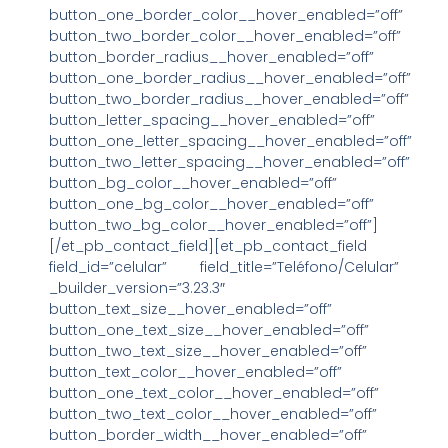
button_one_border_color__hover_enabled=”off”
button_two_border_color__hover_enabled=”off”
button_border_radius__hover_enabled=”off”
button_one_border_radius__hover_enabled=”off”
button_two_border_radius__hover_enabled=”off”
button_letter_spacing__hover_enabled=”off”
button_one_letter_spacing__hover_enabled=”off”
button_two_letter_spacing__hover_enabled=”off”
button_bg_color__hover_enabled=”off”
button_one_bg_color__hover_enabled=”off”
button_two_bg_color__hover_enabled=”off”]
[/et_pb_contact_field][et_pb_contact_field
field_id=”celular” field_title=”Teléfono/Celular”
_builder_version=”3.23.3″
button_text_size__hover_enabled=”off”
button_one_text_size__hover_enabled=”off”
button_two_text_size__hover_enabled=”off”
button_text_color__hover_enabled=”off”
button_one_text_color__hover_enabled=”off”
button_two_text_color__hover_enabled=”off”
button_border_width__hover_enabled=”off”