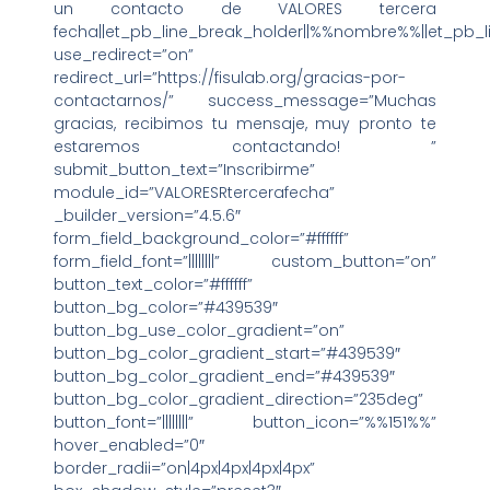
un contacto de VALORES tercera
fecha||et_pb_line_break_holder||%%nombre%%||et_pb_l
use_redirect=”on”
redirect_url=”https://fisulab.org/gracias-por-
contactarnos/” success_message=”Muchas
gracias, recibimos tu mensaje, muy pronto te
estaremos contactando! ”
submit_button_text=”Inscribirme”
module_id=”VALORESRtercerafecha”
_builder_version=”4.5.6″
form_field_background_color=”#ffffff”
form_field_font=”||||||||” custom_button=”on”
button_text_color=”#ffffff”
button_bg_color=”#439539″
button_bg_use_color_gradient=”on”
button_bg_color_gradient_start=”#439539″
button_bg_color_gradient_end=”#439539″
button_bg_color_gradient_direction=”235deg”
button_font=”||||||||” button_icon=”%%151%%”
hover_enabled=”0″
border_radii=”on|4px|4px|4px|4px”