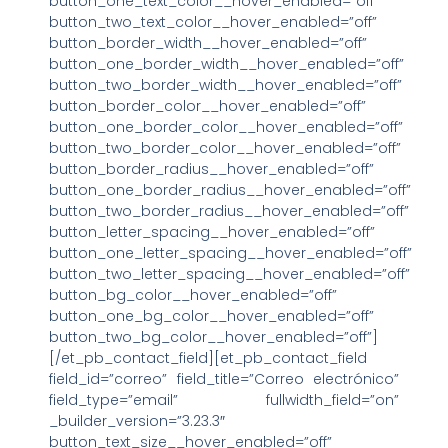
button_one_text_color__hover_enabled=”off”
button_two_text_color__hover_enabled=”off”
button_border_width__hover_enabled=”off”
button_one_border_width__hover_enabled=”off”
button_two_border_width__hover_enabled=”off”
button_border_color__hover_enabled=”off”
button_one_border_color__hover_enabled=”off”
button_two_border_color__hover_enabled=”off”
button_border_radius__hover_enabled=”off”
button_one_border_radius__hover_enabled=”off”
button_two_border_radius__hover_enabled=”off”
button_letter_spacing__hover_enabled=”off”
button_one_letter_spacing__hover_enabled=”off”
button_two_letter_spacing__hover_enabled=”off”
button_bg_color__hover_enabled=”off”
button_one_bg_color__hover_enabled=”off”
button_two_bg_color__hover_enabled=”off”]
[/et_pb_contact_field][et_pb_contact_field
field_id=”correo” field_title=”Correo electrónico”
field_type=”email” fullwidth_field=”on”
_builder_version=”3.23.3″
button_text_size__hover_enabled=”off”