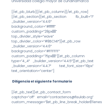
Universidad colegio mayor de cundinamarca
[/et_pb_blurb][/et_pb_column][/et_pb_row]
[/et_pb_section][et_pb_section fb_built=”1″
_builder_version=”4.4.6″
background_color=”#ffffff”
custom_padding=”28px|||||”
top_divider_style=”wave”
top_divider_color=”#8BC141″][et_pb_row
_builder_version=”4.4.6″
background_color=”#FFFFFF”
custom_padding=”75px|||||”][et_pb_column
type=”4_4″ _builder_version=”4.4.5″][et_pb_text
_builder_version=”4.4.7″ text_font_size=”19px”
text_orientation=”center”]
Diligencia el siguiente formulario
[/et_pb_text][et_pb_contact_form
captcha=”off” email=”contactenos@fisulab.org”
custom_message=”||et_pb_line_break_holder||Tienes