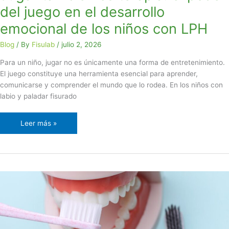
del juego en el desarrollo
los
niños
emocional de los niños con LPH
con
LPH
Blog
/ By
Fisulab
/
julio 2, 2026
Para un niño, jugar no es únicamente una forma de entretenimiento.
El juego constituye una herramienta esencial para aprender,
comunicarse y comprender el mundo que lo rodea. En los niños con
labio y paladar fisurado
Leer más »
Después
de
la
cirugía:
pequeños