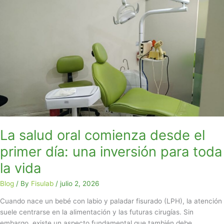
La
salud
oral
comienza
desde
el
primer
día:
una
inversión
para
toda
La salud oral comienza desde el
la
primer día: una inversión para toda
vida
la vida
Blog
/ By
Fisulab
/
julio 2, 2026
Cuando nace un bebé con labio y paladar fisurado (LPH), la atención
suele centrarse en la alimentación y las futuras cirugías. Sin
embargo, existe un aspecto fundamental que también debe