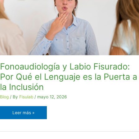
Fisurado:
Por
Qué
el
Lenguaje
es
la
Puerta
a
Fonoaudiología y Labio Fisurado:
la
Por Qué el Lenguaje es la Puerta a
Inclusión
la Inclusión
Blog
/ By
Fisulab
/
mayo 12, 2026
Leer más »