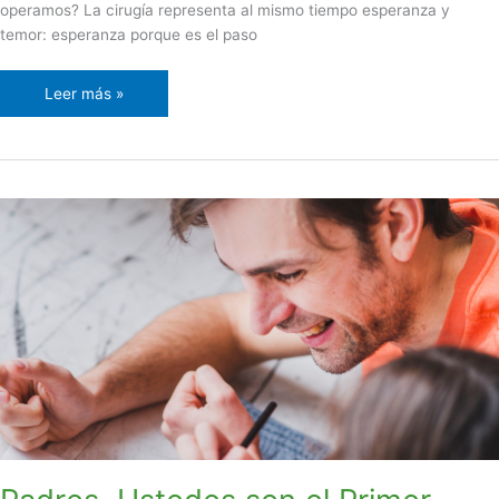
operamos? La cirugía representa al mismo tiempo esperanza y
temor: esperanza porque es el paso
Leer más »
Padres,
Ustedes
son
el
Primer
Tratamiento:
El
Rol
de
la
Familia
en